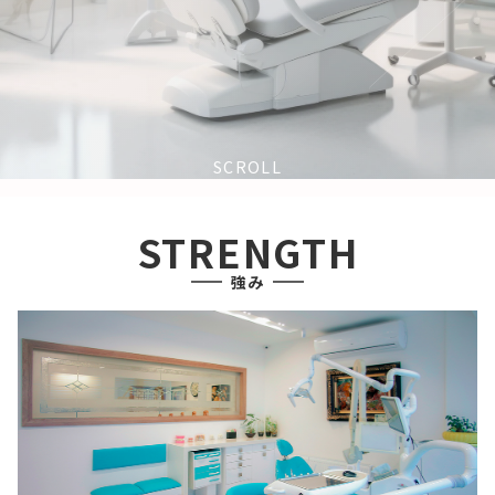
SCROLL
STRENGTH
強み