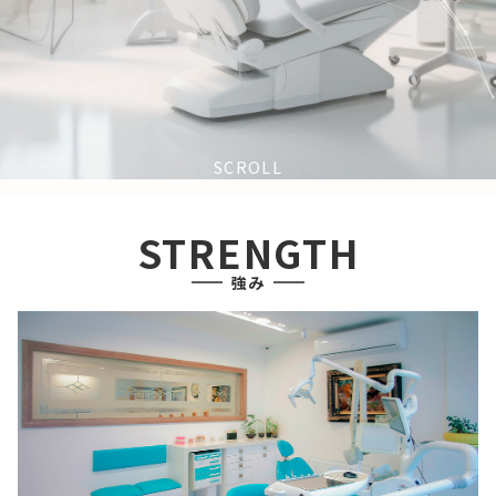
SCROLL
STRENGTH
強み