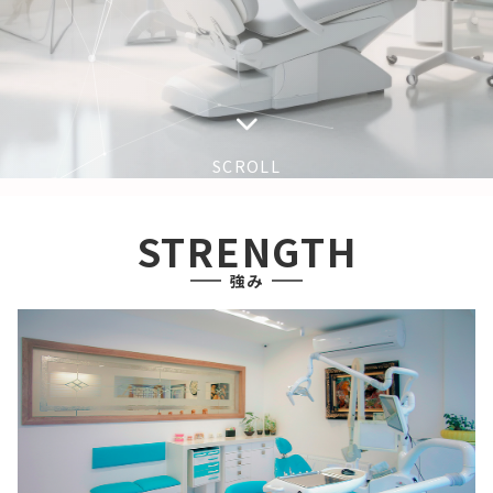
SCROLL
STRENGTH
強み