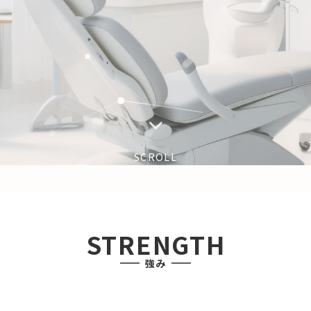
SCROLL
STRENGTH
強み