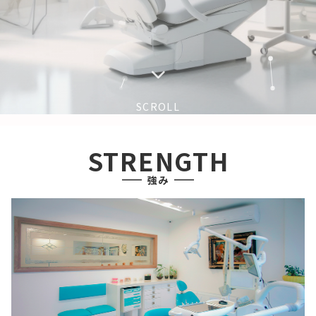
SCROLL
STRENGTH
強み