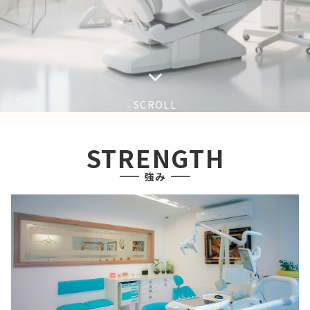
SCROLL
STRENGTH
強み