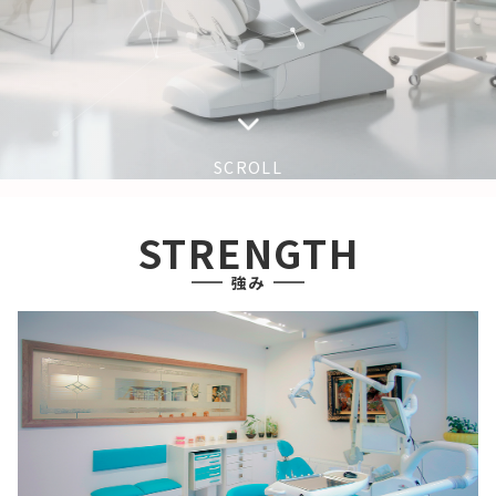
SCROLL
STRENGTH
強み