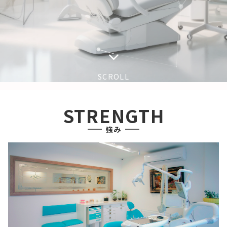
SCROLL
STRENGTH
強み