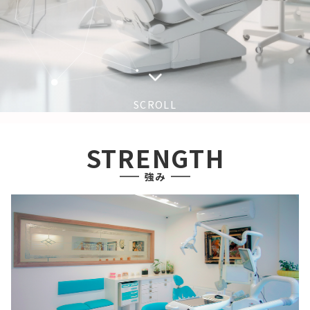
SCROLL
STRENGTH
強み