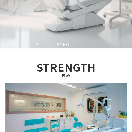
SCROLL
STRENGTH
強み