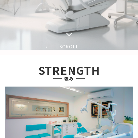
SCROLL
STRENGTH
強み