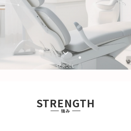
SCROLL
STRENGTH
強み