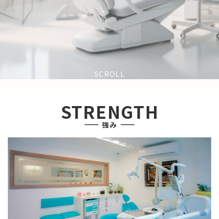
SCROLL
STRENGTH
強み