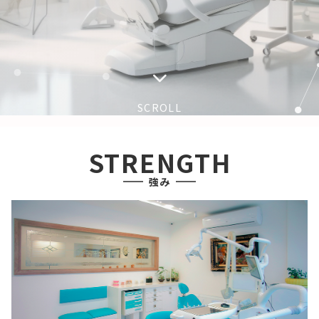
SCROLL
STRENGTH
強み