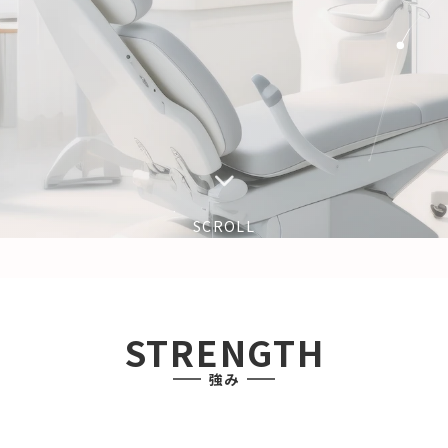
SCROLL
STRENGTH
強み