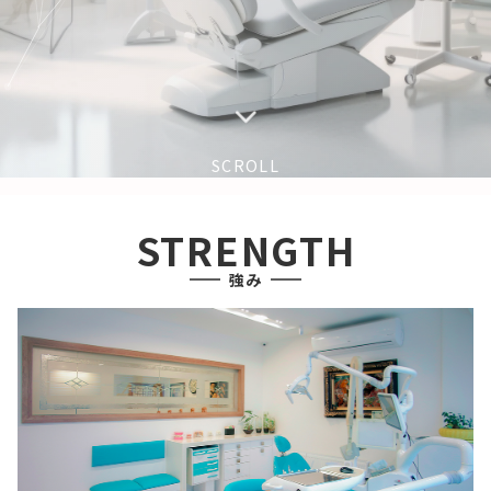
SCROLL
STRENGTH
強み