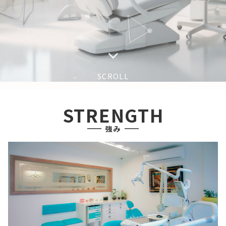
SCROLL
STRENGTH
強み