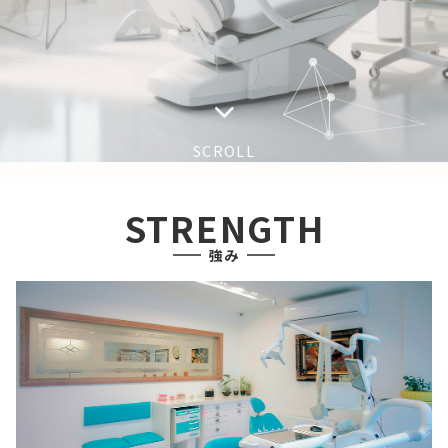
SCROLL
STRENGTH
強み