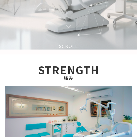
SCROLL
STRENGTH
強み