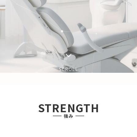
SCROLL
STRENGTH
強み